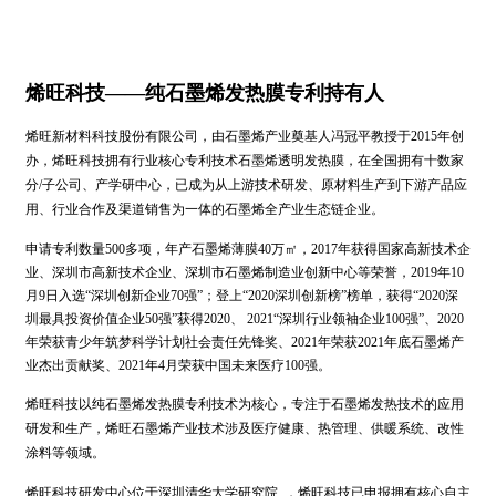
烯旺科技——纯石墨烯发热膜专利持有人
烯旺新材料科技股份有限公司，由石墨烯产业奠基人冯冠平教授于2015年创
办
，烯旺科技拥有行业核心专利技术石墨烯透明发热膜，
在全国拥有十数家
分/子公司、产学研中心，已成为从上游技术研发、原材料生产到下游产品应
用、行业合作及渠道销售为一体的石墨烯全产业生态链企业。
申请专利数量500多项，年产石墨烯薄膜40万㎡，
2017年获得国家高新技术企
业、深圳市高新技术企业、深圳市石墨烯制造业创新中心等荣誉，2019年10
月9日入选“深圳创新企业70强”；
登上“2020深圳创新榜”榜单，获得“2020深
圳最具投资价值企业50强”获得2020、 2021“深圳行业领袖企业100强”、
2020
年荣获青少年筑梦科学计划社会责任先锋奖、
2021年荣获2021年底石墨烯产
业杰出贡献奖、
2021年4月荣获中国未来医疗100强。
烯旺科技以纯石墨烯发热膜专利技术为核心，专注于石墨烯发热技术的应用
研发和生产，
烯旺石墨烯产业技术涉及医疗健康、热管理、供暖系统、改性
涂料等领域
。
烯旺科技研发中心位于深圳清华大学研究院 ，烯旺科技已申报拥有核心自主